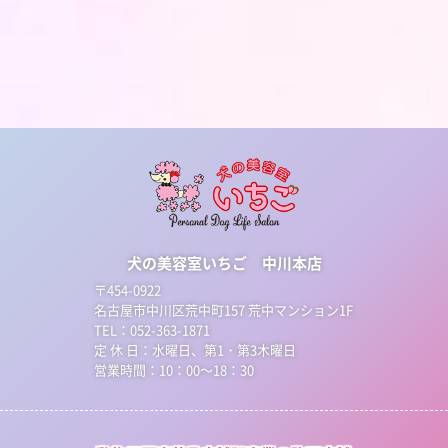
犬の美容室いちご 中川本店
〒454-0922
名古屋市中川区荒中町157 荒中マンション1F
TEL：052-363-1871
定 休 日：水曜日、第1・第3木曜日
営業時間：10：00～18：30