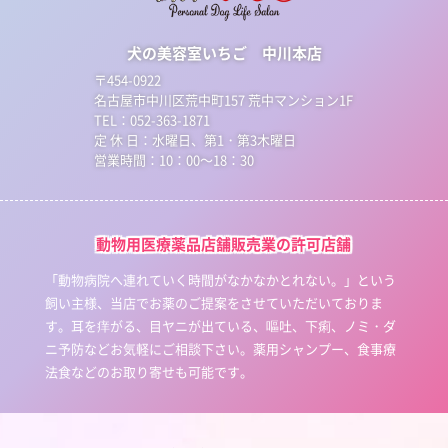
犬の美容室いちご 中川本店
〒454-0922
名古屋市中川区荒中町157 荒中マンション1F
TEL：052-363-1871
定 休 日：水曜日、第1・第3木曜日
営業時間：10：00～18：30
動物用医療薬品店舗販売業の許可店舗
「動物病院へ連れていく時間がなかなかとれない。」という
飼い主様、当店でお薬のご提案をさせていただいておりま
す。耳を痒がる、目ヤニが出ている、嘔吐、下痢、ノミ・ダ
ニ予防などお気軽にご相談下さい。薬用シャンプー、食事療
法食などのお取り寄せも可能です。