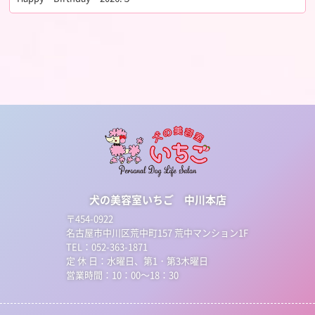
犬の美容室いちご 中川本店
〒454-0922
名古屋市中川区荒中町157 荒中マンション1F
TEL：052-363-1871
定 休 日：水曜日、第1・第3木曜日
営業時間：10：00～18：30