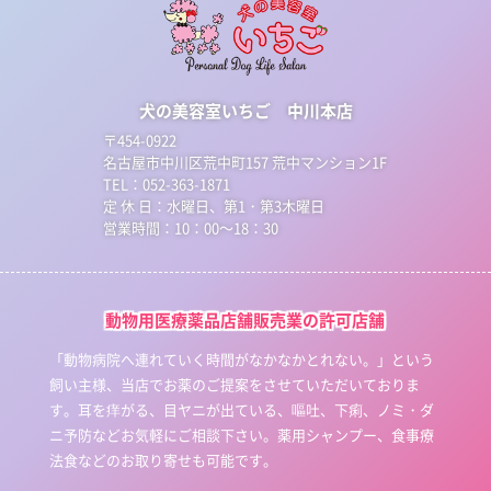
犬の美容室いちご 中川本店
〒454-0922
名古屋市中川区荒中町157 荒中マンション1F
TEL：052-363-1871
定 休 日：水曜日、第1・第3木曜日
営業時間：10：00～18：30
動物用医療薬品店舗販売業の許可店舗
「動物病院へ連れていく時間がなかなかとれない。」という
飼い主様、当店でお薬のご提案をさせていただいておりま
す。耳を痒がる、目ヤニが出ている、嘔吐、下痢、ノミ・ダ
ニ予防などお気軽にご相談下さい。薬用シャンプー、食事療
法食などのお取り寄せも可能です。